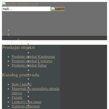
Prodajni objekti
Prodajni objekat Karaburma
Prodajni objekat Cvijićeva
Prodajni objekat Šabac
Katalog proizvoda
Boje i lakovi
Materijali za unutrašnju obradu
zidova
Fasade
Lepkovi i fug mase
Zaptivni materijali