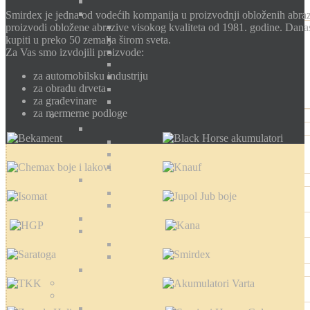
Smirdex je jedna od vodećih kompanija u proizvodnji obloženih abra
proizvodi obložene abrazive visokog kvaliteta od 1981. godine. Da
kupiti u preko 50 zemalja širom sveta.
Za Vas smo izvdojili proizvode:
za automobilsku industriju
za obradu drveta
za građevinare
za mermerne podloge