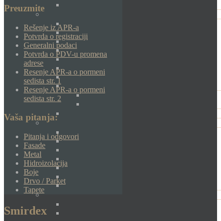
Preuzmite
Rešenje iz APR-a
Potvrda o registraciji
Generalni podaci
Potvrda o PDV-u promena
adrese
Resenje APR-a o pormeni
sedista str. 1
Resenje APR-a o pormeni
sedista str. 2
Vaša pitanja:
Pitanja i odgovori
Fasade
Metal
Hidroizolacija
Boje
Drvo / Parket
Tapete
Smirdex