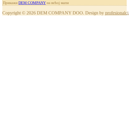
Прикажи
DEM COMPANY
на већој мапи
Copyright © 2026 DEM COMPANY DOO. Design by
profesionalci