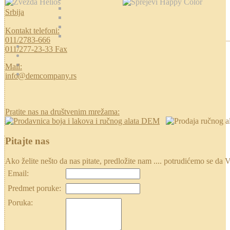
Srbija
Kontakt telefoni:
011/2783-666
011/277-23-33 Fax
Mail:
info@demcompany.rs
Pratite nas na društvenim mrežama:
Pitajte nas
Ako želite nešto da nas pitate, predložite nam .... potrudićemo se
Email:
Predmet poruke:
Poruka: