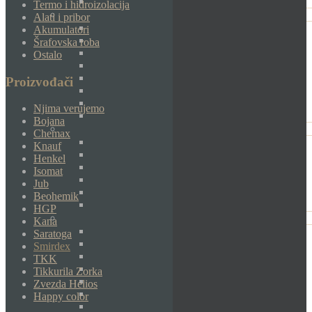
Termo i hidroizolacija
Alati i pribor
Akumulatori
Šrafovska roba
Ostalo
Proizvođači
Njima verujemo
Bojana
Chemax
Knauf
Henkel
Isomat
Jub
Beohemik
HGP
Kana
Saratoga
Smirdex
TKK
Tikkurila Zorka
Zvezda Helios
Happy color