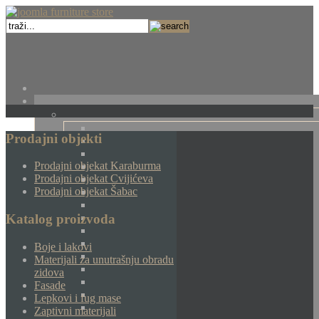
Prodajni objekti
Prodajni objekat Karaburma
Prodajni objekat Cvijićeva
Prodajni objekat Šabac
Katalog proizvoda
Boje i lakovi
Materijali za unutrašnju obradu
zidova
Fasade
Lepkovi i fug mase
Zaptivni materijali