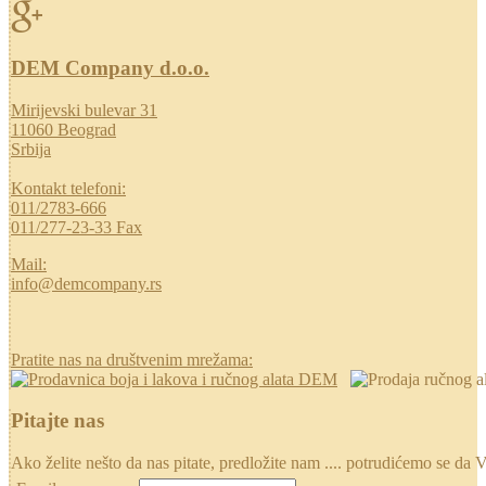
DEM Company d.o.o.
Mirijevski bulevar 31
11060 Beograd
Srbija
Kontakt telefoni:
011/2783-666
011/277-23-33 Fax
Mail:
info@demcompany.rs
Pratite nas na društvenim mrežama:
Pitajte nas
Ako želite nešto da nas pitate, predložite nam .... potrudićemo se