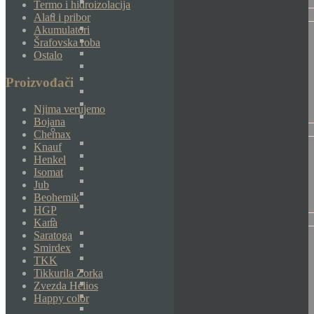
Termo i hidroizolacija
Alati i pribor
Akumulatori
Šrafovska roba
Ostalo
Proizvođači
Njima verujemo
Bojana
Chemax
Knauf
Henkel
Isomat
Jub
Beohemik
HGP
Kana
Saratoga
Smirdex
TKK
Tikkurila Zorka
Zvezda Helios
Happy color