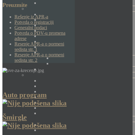
Preuzmite
Rešenje iz APR-a
Potvrda o registraciji
Generalni podaci
Potvrda o PDV-u promena
adrese
Resenje APR-a o pormeni
sedista str. 1
Resenje APR-a o pormeni
sedista str. 2
Auto program
Šmirgle