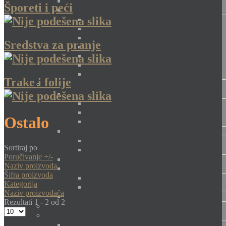
Šporeti i peći
Sredstva za pranje
Trake i folije
Ostalo
Sortiraj po
Poručivanje +/-
Naziv proizvoda
Šifra proizvoda
Kategorija
Naziv proizvođača
Rezultati 1 - 2 od 2