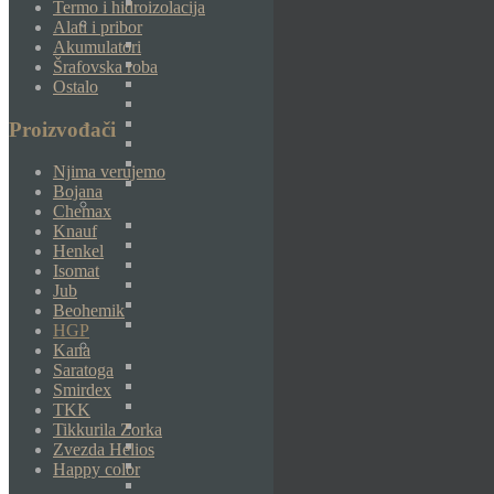
Termo i hidroizolacija
Alati i pribor
Akumulatori
Šrafovska roba
Ostalo
Proizvođači
Njima verujemo
Bojana
Chemax
Knauf
Henkel
Isomat
Jub
Beohemik
HGP
Kana
Saratoga
Smirdex
TKK
Tikkurila Zorka
Zvezda Helios
Happy color