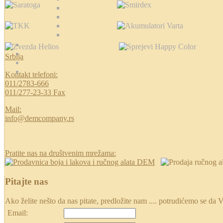
Srbija
Kontakt telefoni:
011/2783-666
011/277-23-33 Fax
Mail:
info@demcompany.rs
Pratite nas na društvenim mrežama:
Pitajte nas
Ako želite nešto da nas pitate, predložite nam .... potrudićemo se
Email: