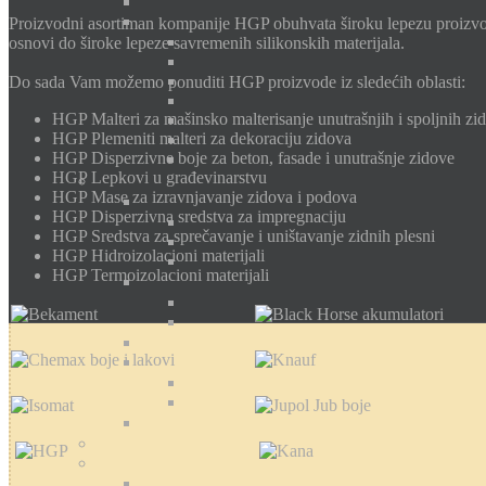
Proizvodni asortiman kompanije HGP obuhvata široku lepezu proizvoda
osnovi do široke lepeze savremenih silikonskih materijala.
Do sada Vam možemo ponuditi HGP proizvode iz sledećih oblasti:
HGP Malteri za mašinsko malterisanje unutrašnjih i spoljnih zi
HGP Plemeniti malteri za dekoraciju zidova
HGP Disperzivne boje za beton, fasade i unutrašnje zidove
HGP Lepkovi u građevinarstvu
HGP Mase za izravnjavanje zidova i podova
HGP Disperzivna sredstva za impregnaciju
HGP Sredstva za sprečavanje i uništavanje zidnih plesni
HGP Hidroizolacioni materijali
HGP Termoizolacioni materijali