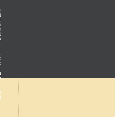
e
i
r
e
t
t
u
c
c
c
m
m
i
i