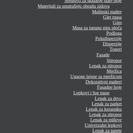
Sredstvo za skidanje stare boje
Materijali za unutrašnju obradu zidova
Mašinski malter
Glet masa
Gips
Masa za ispunu gips ploča
Podloga
Poludisperzije
Disperzije
Toneri
Fasade
Stiropor
Lepak za stiropor
Mrežica
Ugaone lajsne sa mrežicom
Dekorativni malteri
Fasadne boje
Lepkovi i fug mase
Lepak za drvo
Lepak za parket
Lepak za keramiku
Lepak za stiropor
Lepak za miševe
Univerzalni lepkovi
Lepak za tapete