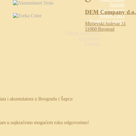
Šmirgle
Auto program
DEM Company d.o.
Šporeti i peći
Sredstva za pranje
Mirijevski bulevar 31
O nama
11060 Beograd
Pitanja i odgovori
Zaposlenje
Kontakt
 da Vam u najkraćemo mogućem roku odgovorimo!