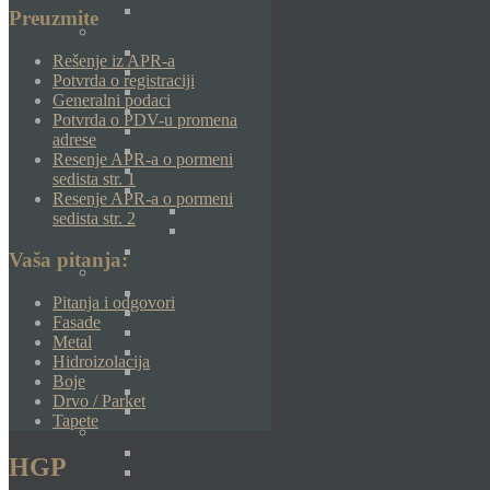
Preuzmite
Rešenje iz APR-a
Potvrda o registraciji
Generalni podaci
Potvrda o PDV-u promena
adrese
Resenje APR-a o pormeni
sedista str. 1
Resenje APR-a o pormeni
sedista str. 2
Vaša pitanja:
Pitanja i odgovori
Fasade
Metal
Hidroizolacija
Boje
Drvo / Parket
Tapete
HGP