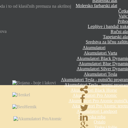
Baštenski alat
Molersko farbarski alat
 i to od klasičnih premaza na akrilnoj
Četk
Valjc
Pribo
Lepljive i bandaž trak
dova
Ručni ala
Tapetarski ala
Sredstva za ličnu zaštit
Akumulatori
Akumulatori Varta
Akumulatori Black Dynami
Akumulatori Blue Dynami
Akumulatori Silver Dynami
Akumulatori Tesla
Akumulatori Tesla - putnički progra
Akumulatori Tesla - teretni progra
Akumulatori Black Horse
Akumulatori Pro Atomic
Akumulatori Pro Atomic putničk
Akumulatori Pro Atomic teretn
Akumulatori Landport
Šrafovska roba
Ostalo
Trake i folije