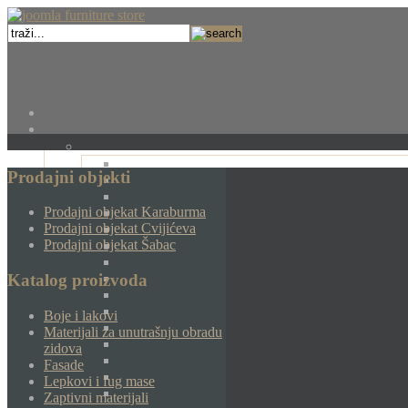
Prodajni objekti
Prodajni objekat Karaburma
Prodajni objekat Cvijićeva
Prodajni objekat Šabac
Katalog proizvoda
Boje i lakovi
Materijali za unutrašnju obradu
zidova
Fasade
Lepkovi i fug mase
Zaptivni materijali