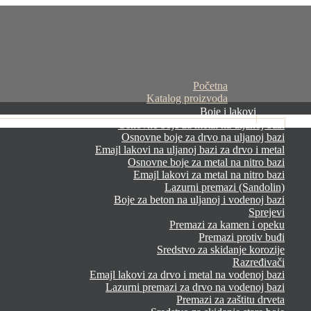
Početna
Katalog proizvoda
Boje i lakovi
Osnovne boje za metal na uljanoj bazi
Osnovne boje za drvo na uljanoj bazi
Emajl lakovi na uljanoj bazi za drvo i metal
Osnovne boje za metal na nitro bazi
Emajl lakovi za metal na nitro bazi
Lazurni premazi (Sandolin)
Boje za beton na uljanoj i vodenoj bazi
Sprejevi
Premazi za kamen i opeku
Premazi protiv buđi
Sredstvo za skidanje korozije
Razređivači
Emajl lakovi za drvo i metal na vodenoj bazi
Lazurni premazi za drvo na vodenoj bazi
Premazi za zaštitu drveta