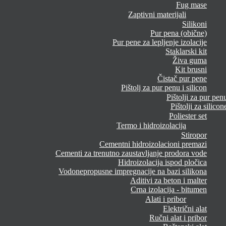
Fug mase
Zaptivni materijali
Silikoni
Pur pena (obične)
Pur pene za lepljenje izolacije
Staklarski kit
Živa guma
Kit brusni
Čistač pur pene
Pištolj za pur penu i silicon
Pištolji za pur pen
Pištolji za silicon
Poliester set
Termo i hidroizolacija
Stiropor
Cementni hidroizolacioni premazi
Cementi za trenutno zaustavljanje prodora vode
Hidroizolacija ispod pločica
Vodonepropusne impregnacije na bazi silikona
Aditivi za beton i malter
Crna izolacija - bitumen
Alati i pribor
Električni alat
Ručni alat i pribor