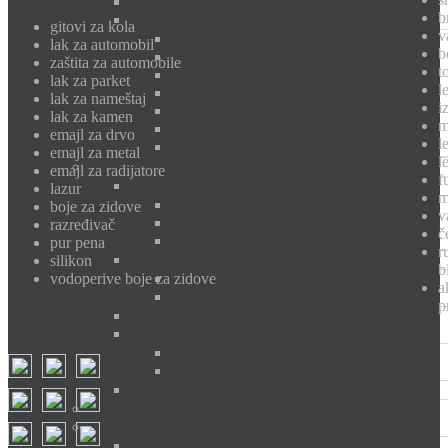
b
gitovi za kola
v
lak za automobil
b
zaštita za automobile
t
lak za parket
l
lak za nameštaj
i
lak za kamen
m
emajl za drvo
l
emajl za metal
l
emajl za radijatore
f
lazur
m
boje za zidove
v
razređivač
č
pur pena
r
silikon
b
vodoperive boje za zidove
a
p