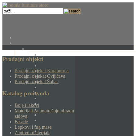
Prodajni objekti
Prodajni objekat Karaburma
Prodajni objekat Cvijićeva
Prodajni objekat Šabac
Katalog proizvoda
Boje i lakovi
Materijali za unutrašnju obradu
zidova
Fasade
Lepkovi i fug mase
Zaptivni materijali