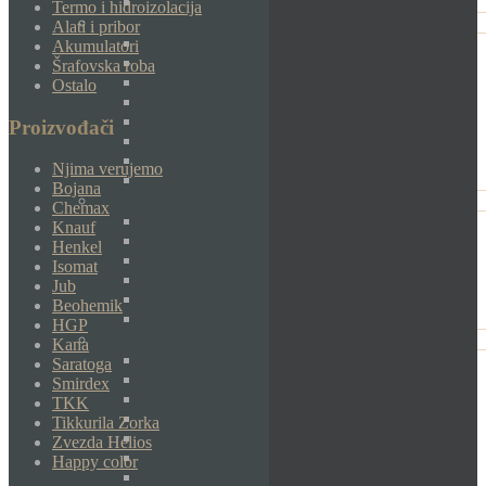
Termo i hidroizolacija
Alati i pribor
Akumulatori
Šrafovska roba
Ostalo
Proizvođači
Njima verujemo
Bojana
Chemax
Knauf
Henkel
Isomat
Jub
Beohemik
HGP
Kana
Saratoga
Smirdex
TKK
Tikkurila Zorka
Zvezda Helios
Happy color