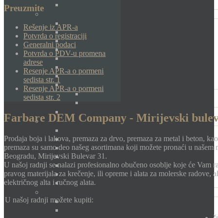
Preuzmite
Rešenje iz APR-a
Potvrda o registraciji
Generalni podaci
Potvrda o PDV-u promena
adrese
Resenje APR-a o pormeni
sedista str. 1
Resenje APR-a o pormeni
sedista str. 2
Farbare DEM Company - Mirijevski bulev
Prodaja boja i lakova, premaza za drvo, premaza za metal i beton, kao 
premaza su samo deo našeg asortimana koji možete pronaći u našem
Beogradu, Mirijevski Bulevar 31.
U našoj radnji se nalazi profesionalno obučeno osoblje koje će Vam 
pravog materijala za krečenje, ili opreme i alata za molerske radove, al
električnog alta i ručnog alata.
U našoj radnji možete kupiti:
š